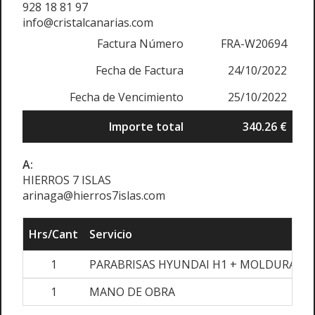
928 18 81 97
info@cristalcanarias.com
Factura Número
FRA-W20694
Fecha de Factura
24/10/2022
Fecha de Vencimiento
25/10/2022
Importe total
340.26 €
A:
HIERROS 7 ISLAS
arinaga@hierros7islas.com
Hrs/Cant
Servicio
T
1
PARABRISAS HYUNDAI H1 + MOLDURA
1
MANO DE OBRA