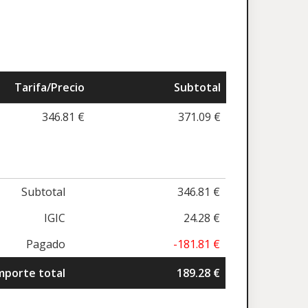
Tarifa/Precio
Subtotal
346.81 €
371.09 €
Subtotal
346.81 €
IGIC
24.28 €
Pagado
-181.81 €
mporte total
189.28 €