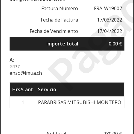
Paga
Factura Número
FRA-W19007
Fecha de Factura
17/03/2022
Fecha de Vencimiento
17/04/2022
Importe total
0.00 €
A:
enzo
enzo@imua.ch
Hrs/Cant
Servicio
Tar
1
PARABRISAS MITSUBISHI MONTERO
Subtotal
230.00 €