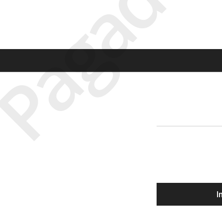
Pagado
I