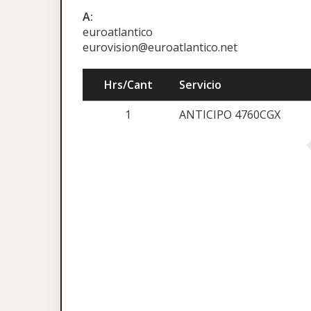
A:
euroatlantico
eurovision@euroatlantico.net
Hrs/Cant
Servicio
1
ANTICIPO 4760CGX