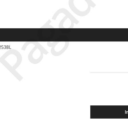
Pagado
2538L
I