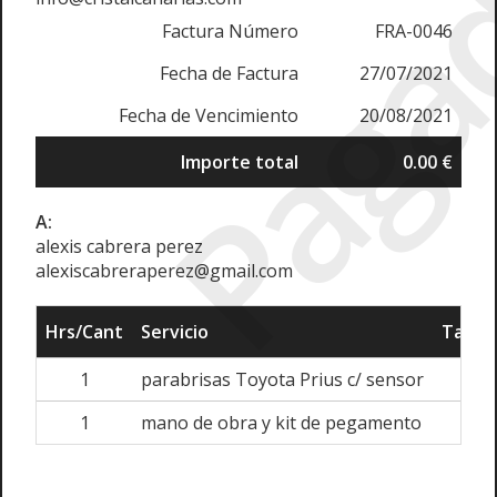
Paga
Factura Número
FRA-0046
Fecha de Factura
27/07/2021
Fecha de Vencimiento
20/08/2021
Importe total
0.00 €
A:
alexis cabrera perez
alexiscabreraperez@gmail.com
Hrs/Cant
Servicio
Tarifa
1
parabrisas Toyota Prius c/ sensor
1
1
mano de obra y kit de pegamento