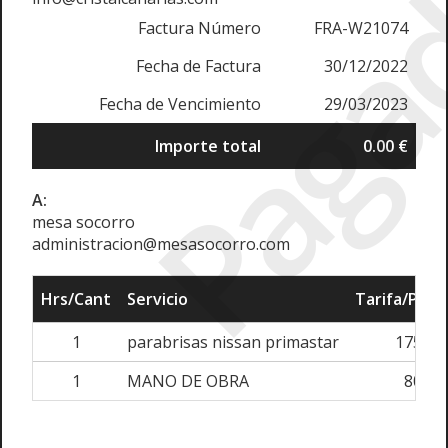
Paga
Factura Número
FRA-W21074
Fecha de Factura
30/12/2022
Fecha de Vencimiento
29/03/2023
Importe total
0.00 €
A:
mesa socorro
administracion@mesasocorro.com
Hrs/Cant
Servicio
Tarifa/Prec
1
parabrisas nissan primastar
175.00
1
MANO DE OBRA
80.00