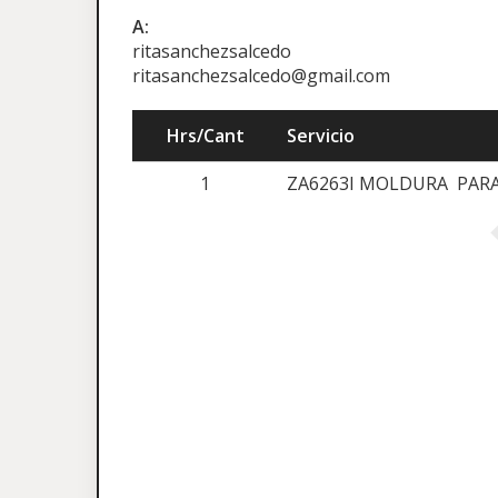
A:
ritasanchezsalcedo
ritasanchezsalcedo@gmail.com
Hrs/Cant
Servicio
1
ZA6263I MOLDURA PARA