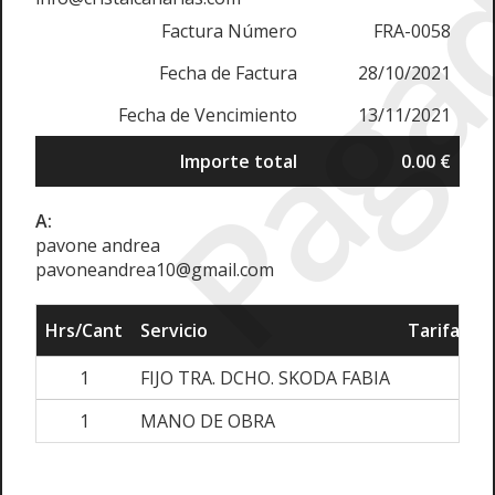
Paga
Factura Número
FRA-0058
Fecha de Factura
28/10/2021
Fecha de Vencimiento
13/11/2021
Importe total
0.00 €
A:
pavone andrea
pavoneandrea10@gmail.com
Hrs/Cant
Servicio
Tarifa/Pre
1
FIJO TRA. DCHO. SKODA FABIA
85.
1
MANO DE OBRA
20.